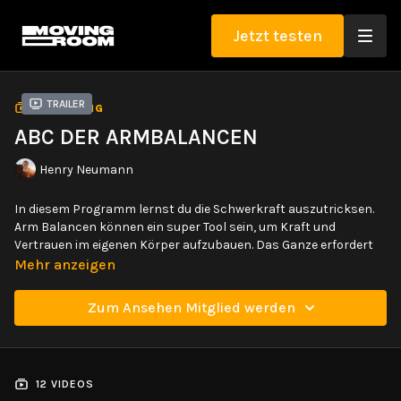
Jetzt testen
Trailer
SAMMLUNG
ABC DER ARMBALANCEN
Henry Neumann
In diesem Programm lernst du die Schwerkraft auszutricksen.
Arm Balancen können ein super Tool sein, um Kraft und
Vertrauen im eigenen Körper aufzubauen. Das Ganze erfordert
Und genau
Geduld, Übung, vor allem aber die richtige Technik!
Mehr anzeigen
das lernst du hier.
Zum Ansehen Mitglied werden
Du wirst Schritt-für-Schritt durch die 11 bekanntesten
Arm Balancen geleitet. Mit vielen Varianten und
Progressionen für die sichere Ausführung. Dadurch ist
das Programm für Einsteiger, aber auch wirklich
12 VIDEOS
erfahrene Yoga Praktizierende geeignet.