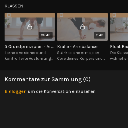
KLASSEN
08:43
11:42
5 Grundprinzipien - Armbalancen
Krähe - Armbalance
Float Ba
Lerne eine sichere und
Stärke deine Arme, den
Die Klass
kontrollierte Ausführung
Core deines Körpers und
widmet si
der Arm Balancen,
lerne die Technik, um die
und Verfe
einschließlich benötigter
nötige Stabilität für die
fließend
Kraft, Mobilität,
“Krähe” (Crow Pose) zu
der Hocke 
Kommentare zur Sammlung (
0
)
Ausrichtung und
entwickeln.
Liegestüt
Gleichgewicht.
Einloggen
um die Konversation einzusehen