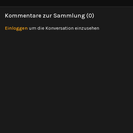
auszubalancieren.
aus dem Yoga, die
deinen Fo
sogenannte Ujjayi Atmung.
und deine
Kommentare zur Sammlung (
0
)
bringen.
Einloggen
um die Konversation einzusehen