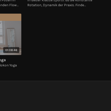
 Posen in
In dieser Klasse spürst du die konstante
enden Flow
Rotation, Dynamik der Praxis. Finde
Vereinigung von Friedfertigkeit mit dem Fokus
des Kriegers.
01:08:46
Yoga
udokon Yoga
s fließendem