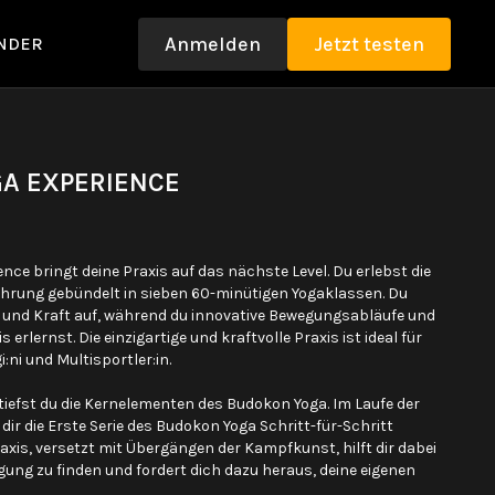
Anmelden
Jetzt testen
NDER
A EXPERIENCE
nce bringt deine Praxis auf das nächste Level. Du erlebst die
ahrung gebündelt in sieben 60-minütigen Yogaklassen. Du
e und Kraft auf, während du innovative Bewegungsabläufe und
 erlernst. Die einzigartige und kraftvolle Praxis ist ideal für
i:ni und Multisportler:in.
iefst du die Kernelementen des Budokon Yoga. Im Laufe der
dir die Erste Serie des Budokon Yoga Schritt-für-Schritt
is, versetzt mit Übergängen der Kampfkunst, hilft dir dabei
gung zu finden und fordert dich dazu heraus, deine eigenen