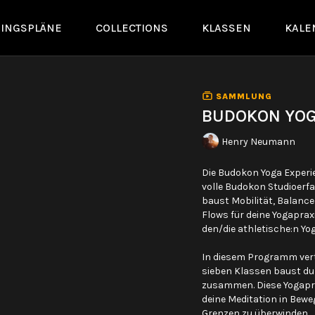
NINGSPLÄNE
COLLECTIONS
KLASSEN
KALE
SAMMLUNG
BUDOKON YOG
Henry Neumann
Die Budokon Yoga Experie
volle Budokon Studioerf
baust Mobilität, Balanc
Flows für deine Yogapraxis
den/die athletische:n Yog
In diesem Programm vert
sieben Klassen baust du 
zusammen. Diese Yogaprax
deine Meditation in Bewe
Grenzen zu überwinden.