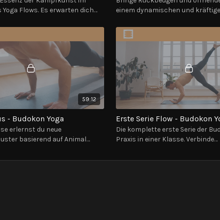
 Essenz der Kampfkunst im
Bringe Rückbeugen und öffnende
 Yoga Flows. Es erwarten dich
einem dynamischen und kräftig
rianten der klassischen
zusammen.
ngen.
59:12
s - Budokon Yoga
Erste Serie Flow - Budokon 
sse erlernst du neue
Die komplette erste Serie der B
ster basierend auf Animal
Praxis in einer Klasse. Verbinde
d integrierst diese in einen
charakteristische Übergänge au
ren Yoga Flow.
Yoga und Kampfkunst.