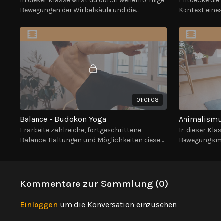
In dieser Klasse wirst du durch wellenförmige
Entdecke die
Bewegungen der Wirbelsäule und die
Kontext eines
charakteristische Budokon Krieger Sequenz
neuartige Va
geführt.
Kriegerhaltu
01:01:08
Balance - Budokon Yoga
Animalismu
Erarbeite zahlreiche, fortgeschrittene
In dieser Kla
Balance-Haltungen und Möglichkeiten diese
Bewegungsmu
in einen Flow zu integrieren.
Locomotion un
ganz besonde
Kommentare zur Sammlung (
0
)
Einloggen
um die Konversation einzusehen