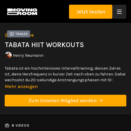
Jetzt testen
Trailer
SAMMLUNG
TABATA HIIT WORKOUTS
Henry Neumann
Tabata ist ein hochintensives Intervalltraining, dessen Ziel es
ist, deine Herzfrequenz in kurzer Zeit nach oben zu fahren. Dabei
wechselst du 20-sekündige Anstrengungsphasen mit 10-
sekündigen Pausen ab. Dabei ist es das Ziel möglichst intensiv
Mehr anzeigen
zu trainieren und sogar einen Puls von etwa 85% des
Maximalpulses zu erreichen.
Zum Ansehen Mitglied werden
Die Tabata Workouts bieten dir eine super Möglichkeit, um deine
Yoga- und Bewegungspraxis mit Cardiotraining zu
vervollständigen. Du hast die Wahl zwischen etwas einfacheren
8 VIDEOS
und auch etwas fortgeschritteneren Übungen, sowie Workouts,