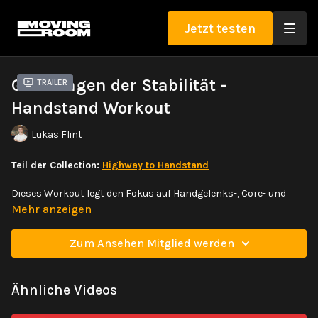
Jetzt testen
Grundlagen der Stabilität -
Trailer
Handstand Workout
Lukas Flint
Teil der Collection:
Highway to Handstand
Dieses Workout legt den Fokus auf Handgelenks-, Core- und
Schulterkraft in Handstandpositionen an der Wand. Es bereitet
Mehr anzeigen
Stabilität im gesamten Körper vor und schafft die Grundlagen
für späteres Fine-tuning.
Zum Ansehen Mitglied werden
Ähnliche Videos