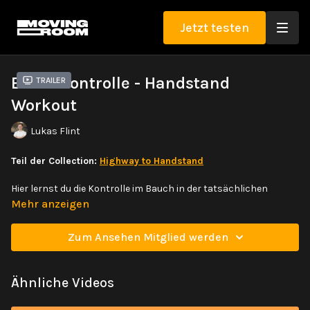
Jetzt testen
Bauchkontrolle - Handstand
Trailer
Workout
Lukas Flint
Teil der Collection:
Highway to Handstand
Hier lernst du die Kontrolle im Bauch in der tatsächlichen
Kopfüberposition. Du probierst möglichst lange von der Wand
Mehr anzeigen
losgelöst zu stehen und Ansteuerung im Rumpf zu integrieren.
Zum Ansehen Mitglied werden
Ähnliche Videos