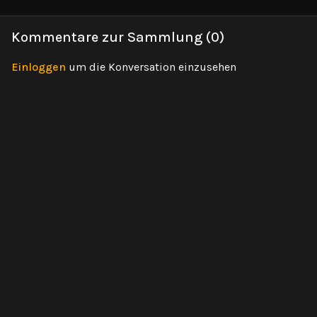
auszubalancieren.
aus dem Yoga, die
deinen Fo
sogenannte Ujjayi Atmung.
und deine
Kommentare zur Sammlung (
0
)
bringen.
Einloggen
um die Konversation einzusehen