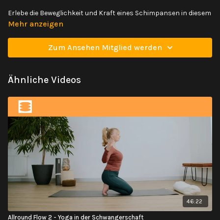
Erlebe die Beweglichkeit und Kraft eines Schimpansen in diesem
Animal Workout. Während dieser Klasse wirst du spielerisch
Mehr anzeigen
neue Bewegungsmuster erlernen und dabei deine Core- und
Armkraft steigern sowie deine Körperhaltung und Koordination
Zum Ansehen Mitglied werden
verbessern.
Ähnliche Videos
46:22
Allround Flow 2 - Yoga in der Schwangerschaft