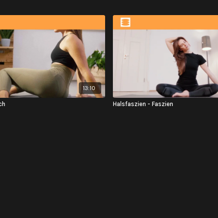
13:10
ch
Halsfaszien - Faszien