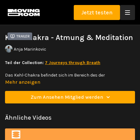
Jetzt testen
Kehl-Chakra - Atmung & Meditation
Trailer
Anja Marinkovic
Teil der Collection:
7 Journeys through Breath
Das Kehl-Chakra befindet sich im Bereich des der
Halswirbelsäule, leicht unterhalb des Kehlkopfs. Das Hals-
Mehr anzeigen
chakra ist die Quelle unserer Verständigung und
Kommunikationsfähigkeit. Innerhalb dieser Atemreise wirst du
Zum Ansehen Mitglied werden
mit Hilfe von längeren Atemzyklen und langem Ausatmen
komplett zur Ruhe kommen und deinen Selbstausdruck unter
die Lupe nehmen.
Ähnliche Videos