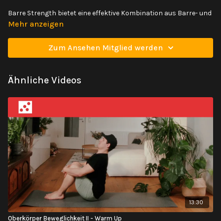
Barre Strength bietet eine effektive Kombination aus Barre- und
Krafttraining-Übungen, um deinen gesamten Körper zu
Mehr anzeigen
definieren und zu stärken. Du wirst alle wichtigen
Muskelgruppen, einschließlich Arme, Beine und Kern, trainieren
Zum Ansehen Mitglied werden
und schlanke Muskeln aufbauen, während du deine allgemeine
Fitness verbessert.
Ähnliche Videos
13:30
Oberkörper Beweglichkeit II - Warm Up