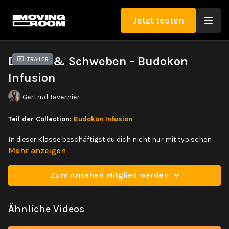
Jetzt testen
Drehen & Schweben - Budokon
Trailer
Infusion
Gertrud Tavernier
Teil der Collection:
Budokon Infusion
In dieser Klasse beschäftigst du dich nicht nur mit typischen
Budokon Yoga, sondern auch Budokon Mobility Bewegungen. Die
Mehr anzeigen
Übergänge sind fließend und für alle Levels zugänglich. Lerne
Schritt für Schritt neue Posen und Übergänge mit Budokon
Zum Ansehen Mitglied werden
Infusion.
Ähnliche Videos