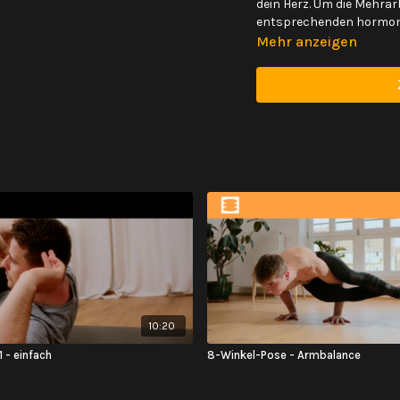
dein Herz. Um die Mehrarb
entsprechenden hormone
Mehr anzeigen
Das Blutvolumen, das de
der Schwangerschaft um 
Schlagvolumen deines H
Blutvolumen als zuvor.
D
bei Anstrengungen nich
Die Atmung spielt jetzt e
(Bauch)Atmung wird dein 
Bauchatmung kann sich 
ist also ganz normal, da
meinen Movement Based Y
natürlichen Bewegungen f
vor allem deine starke 
Atmung unterstützt. Im f
Bewegung, die dich dabe
verbessern und zu spüre
10:20
wird sich, besonders auc
 - einfach
8-Winkel-Pose - Armbalance
Ausdauer auswirken.