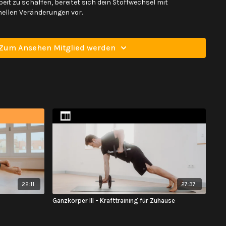
eit zu schaffen, bereitet sich dein Stoffwechsel mit
llen Veränderungen vor.
in Herz in einer Minute pumpt (Herzminutenvolumen), nimmt in
30 bis 50% zu. Auch deine Herzfrequenz und das
Zum Ansehen Mitglied werden
erzens nehmen deutlich zu. Du hast etwa 40% mehr
eswegen sollte Kurzatmigkeit und schnellerer Herzschlag
t als zu wenig Fitness gedeutet werden
!
ine besonders wichtige Rolle! Durch ruhigere und tiefere
Körper über den Blutkreislauf gut mit Sauerstoff versorgt.
durch das wachsende Kind zunehmend schwierig anfühlen. Es
ss sich im 3 Trimester mehr Brustatmung einstellt. In allen
oga Angeboten, sollte sich deine Atmung durch die
reier und tiefer anfühlen. Das Geheimnis dafür ist, dass dabei
Rumpfmuskulatur nun auch als Atemhilfsmuskulatur deine
olgenden Video zeige ich dir 2 einfache Atemübungen mit
i unterstützen sollen, deine natürlichen Atmungsmuster zu
n wie achtsames Atmen dich beruhigen und erden kann - dies
22:11
27:37
h während der Geburt, positiv auf deine Kraft und deine
Ganzkörper III - Krafttraining für Zuhause