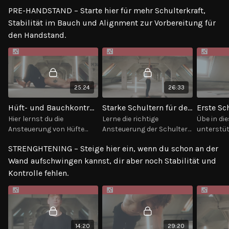
PRE-HANDSTAND – Starte hier für mehr Schulterkraft,
Stabilität im Bauch und Alignment zur Vorbereitung für
den Handstand.
25:24
26:33
Hüft- und Bauchkontrolle für den Handstand
Starke Schultern für den Handstand
Hier lernst du die
Lerne die richtige
Übe in di
Ansteuerung von Hüfte
Ansteuerung der Schulter
unterstüt
und Bauch ohne kopfüber
ohne dabei kopfüber zu
Fußkonta
STRENGHTENING – Steige hier ein, wenn du schon an der
zu sein. Verstehe in Ruhe,
sein & viel
auf siche
wie es sich später im
Körperspannung halten
erste Pos
Wand aufschwingen kannst, dir aber noch Stabilität und
Handstand anfühlen wird.
zu müssen.
Richtung
Kontrolle fehlen.
14:20
29:20