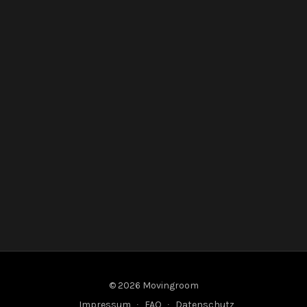
© 2026 Movingroom
Impressum
∙
FAQ
∙
Datenschutz