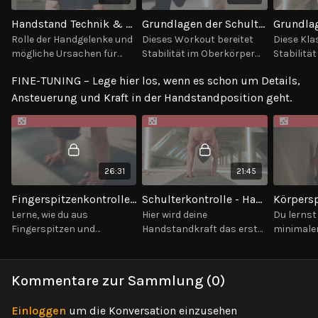
Handstand Technik & Theorie 1
Grundlagen der Schulterkontrolle - Handstand Workout
Rolle der Handgelenke und
Dieses Workout bereitet
Diese Kla
mögliche Ursachen für
Stabilität im Oberkörper
Stabilitä
Schmerzen, die nötigen
im Handstand an der
Körper m
FINE-TUNING – Lege hier los, wenn es schon um Details,
Winkeln für einen freien
Wand vor und schafft die
Handstan
Handstand &
Grundlagen für späteres
vor und s
Ansteuerung und Kraft in der Handstandposition geht.
Sicherheitsgefühl im
Fine-tuning.
Grundlage
Handstand.
Fine-tuni
26:31
21:45
Fingerspitzenkontrolle - Handstand Workout
Schulterkontrolle - Handstand Workout
Lerne, wie du aus
Hier wird deine
Du lernst
Fingerspitzen und
Handstandkraft das erste
minimale
Handgelenken den
Mal so richtig auf die Probe
ins freie 
Handstand balancierst.
gestellt. Lerne einen
kommen u
Und baue dabei gleichzeitig
Meilenstein der
möglichst
Kommentare zur Sammlung (
0
)
Kraft in Schultern & Core
Schulteransteuerung & -
Wand losg
weiter aus
kraft.
Einloggen
um die Konversation einzusehen