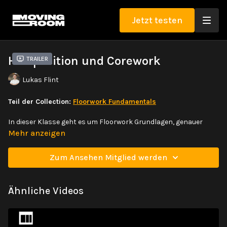
Jetzt testen
Hüftposition und Corework
Trailer
Lukas Flint
Teil der Collection:
Floorwork Fundamentals
In dieser Klasse geht es um Floorwork Grundlagen, genauer
gesagt die Hüftposition und die Arbeit aus dem Core, der
Mehr anzeigen
Körpermitte, heraus. Starte hier, wenn du mehr über Floorwork
erfahren möchtest.
Zum Ansehen Mitglied werden
Ähnliche Videos