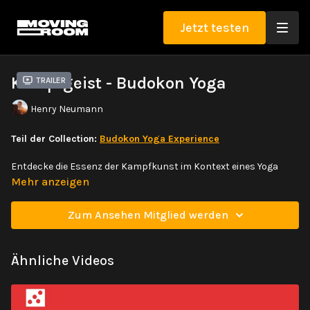
Jetzt testen
Kampfgeist - Budokon Yoga
Trailer
Henry Neumann
Teil der Collection:
Budokon Yoga Experience
Entdecke die Essenz der Kampfkunst im Kontext eines Yoga
Flows. Es erwarten dich neuartige Varianten der klassischen
Mehr anzeigen
Kriegerhaltungen. Dabei erlernst du neben den Haltungen auch
innovative Übergänge und baust Kraft, Stabilität und Kontrolle
Zum Ansehen Mitglied werden
in deinen Standhaltungen auf.
Ähnliche Videos