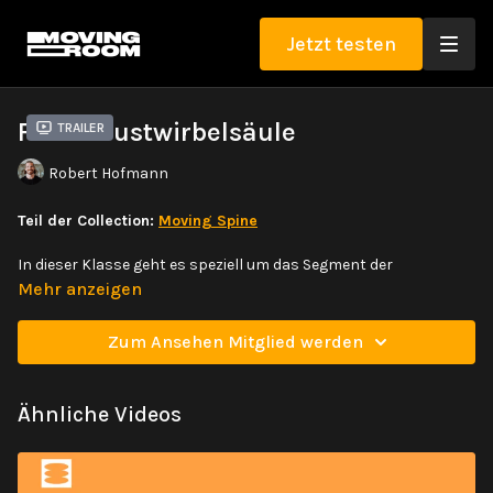
Jetzt testen
Freie Brustwirbelsäule
Trailer
Robert Hofmann
Teil der Collection:
Moving Spine
In dieser Klasse geht es speziell um das Segment der
Brustwirbelsäule, den Thorax. Es geht darum ein Gefühl für deine
Mehr anzeigen
Wirbelsäule zu entwickeln. Erforsche die Brustwirbelsäule in
verschiedenen Bewegungsdimensionen, sowohl im Stehen, als
Zum Ansehen Mitglied werden
auch im Fersensitz.
Ähnliche Videos