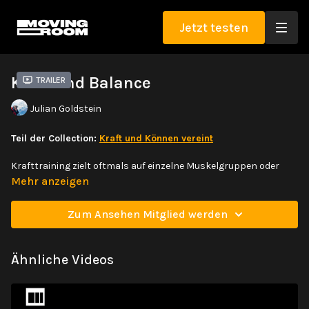
Jetzt testen
Kraft und Balance
Trailer
Julian Goldstein
Teil der Collection:
Kraft und Können vereint
Krafttraining zielt oftmals auf einzelne Muskelgruppen oder
Körperregionen an. Um diese Kraft jedoch mit Skills zu
Mehr anzeigen
verbinden, ist Balance und eine starke Tiefenmuskulatur nötig.
Arbeite an kräftigenden Arm Balancen und erlerne Alternativen
Zum Ansehen Mitglied werden
zu Standard-Liegestützen.
Ähnliche Videos