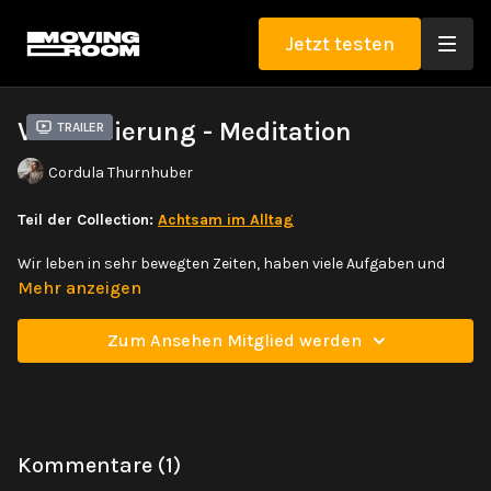
Jetzt testen
Visualisierung - Meditation
Trailer
Cordula Thurnhuber
Teil der Collection:
Achtsam im Alltag
Wir leben in sehr bewegten Zeiten, haben viele Aufgaben und
oftmals das Gefühl viele Erwartungshaltungen im Außen
Mehr anzeigen
erfühlen zu müssen. Dadurch erlauben wir uns oft nicht selbst
zu Scheitern und vielmehr Dinge ab und an zu improvisieren. In
Zum Ansehen Mitglied werden
dieser Meditation stärkst du deine innere
Improvisationsfähigkeit und lernst dabei in einer positiven
Präsenz zu verweilen.
Kommentare (
1
)