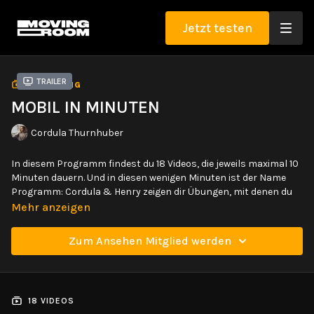
Jetzt testen
Trailer
SAMMLUNG
MOBIL IN MINUTEN
Cordula Thurnhuber
In diesem Programm findest du 18 Videos, die jeweils maximal 10
Minuten dauern. Und in diesen wenigen Minuten ist der Name
Programm: Cordula & Henry zeigen dir Übungen, mit denen du
ohne Vorbereitung oder Aufwärmen deinen gesamten Körper
Mehr anzeigen
mobilisieren kannst. Sie zeigen dir Bewegungssequenzen aus
Mobility und Yoga, die sie selbst sehr schätzen und deshalb mit
Zum Ansehen Mitglied werden
dir teilen möchten.
Die Videos kannst du als Morgenroutine, deinen bewegten Start
in den Tag, als Movement Break zwischendurch, oder als Praxis
18 VIDEOS
zum Runterkommen abends üben. Du entscheidest und kannst