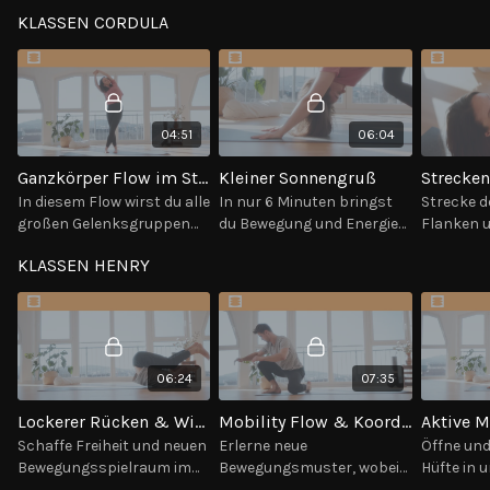
die Videos in beliebiger oder vorgegebener Reihenfolge üben.
KLASSEN CORDULA
04:51
06:04
Ganzkörper Flow im Stehen
Kleiner Sonnengruß
In diesem Flow wirst du alle
In nur 6 Minuten bringst
Strecke d
großen Gelenksgruppen
du Bewegung und Energie
Flanken 
durchbewegen, sodass du
in den ganzen Körper. Die
sodass d
KLASSEN HENRY
viel Bewegungsraum in
perfekte Yoga-Pause für
noch bess
deinem Körper spüren
zwischendurch.
können.
kannst.
06:24
07:35
Lockerer Rücken & Wirbelsäule
Mobility Flow & Koordination
Schaffe Freiheit und neuen
Erlerne neue
Öffne und
Bewegungsspielraum im
Bewegungsmuster, wobei
Hüfte in 
Rücken und der
du den ganzen Körper
Minuten. 