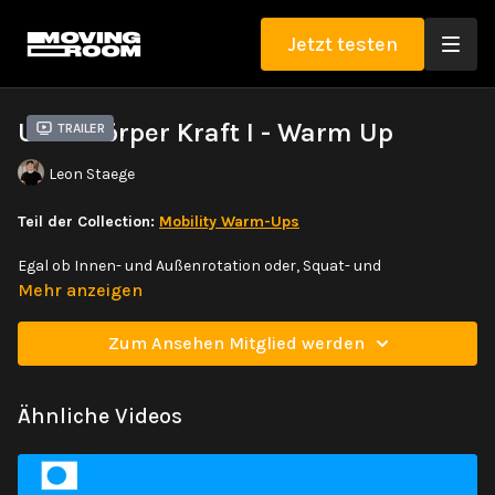
Jetzt testen
Unterkörper Kraft I - Warm Up
Trailer
Leon Staege
Teil der Collection:
Mobility Warm-Ups
Egal ob Innen- und Außenrotation oder, Squat- und
Hingebewegungen, mit diesem Monkey Mobility Warm-up
Mehr anzeigen
bereitest du dich optimal für dein Unterkörperkrafttraining vor!
Zum Ansehen Mitglied werden
Ähnliche Videos