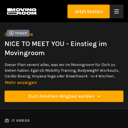
Jetzt testen
Trailer
SAMMLUNG
NICE TO MEET YOU - Einstieg im
Movingroom
Dieser Plan vereint alles, was wir im Movingroom für Dich zu
bieten haben. Egal ob Mobility Training, Bodyweight Workouts,
Cardio Boxing, Vinyasa Yoga oder Breathwork - in 4 Wochen
bekommst Du alles von uns, was wir haben.
Mehr anzeigen
Zum Ansehen Mitglied werden
17 VIDEOS