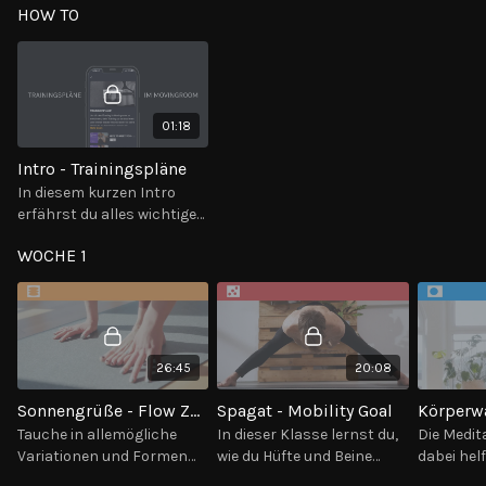
HOW TO
01:18
Intro - Trainingspläne
In diesem kurzen Intro
erfährst du alles wichtige
über die Trainingspläne im
WOCHE 1
Movingroom.
26:45
20:08
Sonnengrüße - Flow Zone
Spagat - Mobility Goal
Tauche in allemögliche
In dieser Klasse lernst du,
Die Medita
Variationen und Formen
wie du Hüfte und Beine
dabei hel
des Sonnengrußes ein. Du
zusammenarbeiten lässt,
eigenen S