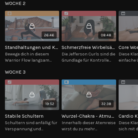
WOCHE 2
wirst die Zeit vergessen, es
um sicher und gekonnt am
Achsen i
wird dynamisch und warm
Spagat zu trainieren.
eigenen K
werden.
verstehen
26:46
08:48
Standhaltungen und Kriegerpositionen
Schmerzfreie Wirbelsäule: Jefferson Curls
Bewege dich in diesem
Die Jefferson Curls sind die
Diese Kla
Warrior Flow langsam
Grundlage für Kontrolle
einfache
fließend und kraftvoll, und
der Wirbelsäule, sodass du
deinen Ba
WOCHE 3
komme so in einen
in der Beugung resilient
Körpermit
meditativen Zustand.
und beweglich wirst.
zu stärke
19:52
32:38
Stabile Schultern
Wurzel-Chakra - Atmung & Meditation
Schultern sind anfällig für
Innerhalb dieser Atemreise
Diese Kla
Verspannung und
wirst du zu mehr
sich mit 
Verletzungen. Trainiere in
Sicherheit, Urvertrauen
Kombinat