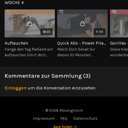
WOCHE 4
dieser Klasse deine
und deiner inneren
Techniken
Mobilität und mache deine
Lebenskraft geführt.
auch perf
Schultern schusssicher.
Anfänger:
Kickboxen
18:01
11:59
Auftauchen
Quick Abs - Power Pilates
Fange den Tag fließend an!
Mach Dich bereit für
Diese Klas
Auftauchen führt dich
diesen 10-Minuten
wunderbar
durch einen kurzen,
Bauchmuskel-Burner.
Welt der 
effektiven Flow
Aktiviere Deine Core mit
Movement
verschiedener Asanas.
diesem Non-Stop-Flow.
Kommentare zur Sammlung (
3
)
Einloggen
um die Konversation einzusehen
© 2026 Movingroom
Impressum
∙
FAQ
∙
Datenschutz
App holen ->