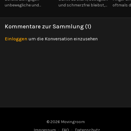
unbewegliche und
und schmerzfrei bleibst,
oftmals 
schwache Sprunggelenk
wirst du hiermit in allen
Glied in d
vor. Alle
Winkeln deine
Oberkörpe
Bewegungsrichtungen
Handgelenke optimal
Finger P
Kommentare zur Sammlung (
1
)
werden trainiert,
vorbereiten.
zur Stärke
mobilisiert und gekräftigt.
Einloggen
um die Konversation einzusehen
© 2026 Movingroom
Impressum
∙
FAQ
∙
Datenschutz