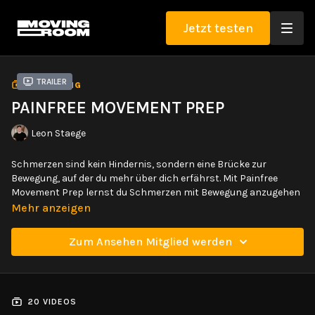
Jetzt testen
Trailer
SAMMLUNG
PAINFREE MOVEMENT PREP
Leon Staege
Schmerzen sind kein Hindernis, sondern eine Brücke zur
Bewegung, auf der du mehr über dich erfährst. Mit Painfree
Movement Prep lernst du Schmerzen mit Bewegung anzugehen
und Begrenzungen durch Schmerz mit Verstand und
Mehr anzeigen
wohltuender Bewegung zu beeinflussen.
Zum Ansehen Mitglied werden
Denn Schmerzen sind nur ein Hinweis deines Körpers, ein Mittel
der Kommunikation und keine Bestrafung. Lerne Schmerzen zu
verstehen und schmerzfreie Bewegung zu kultivieren, indem du
deine Strukturen belastbarer und widerstandsfähig machst.
20 VIDEOS