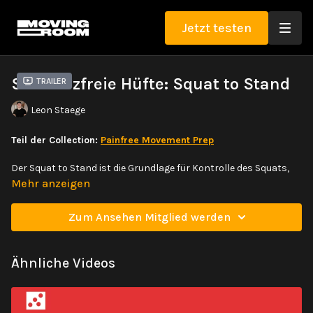
Jetzt testen
Schmerzfreie Hüfte: Squat to Stand
Trailer
Leon Staege
Teil der Collection:
Painfree Movement Prep
Der Squat to Stand ist die Grundlage für Kontrolle des Squats,
der eine Basis für starke Bewegungen im Unterkörper bildet.
Mehr anzeigen
Hiermit lernst du dich im Squat wohler zu fühlen.
Zum Ansehen Mitglied werden
Ähnliche Videos