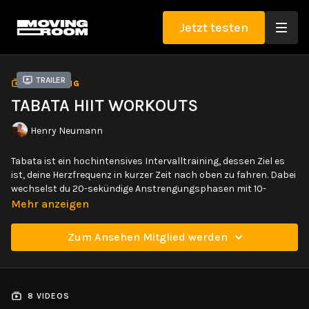
Jetzt testen
Trailer
SAMMLUNG
TABATA HIIT WORKOUTS
Henry Neumann
Tabata ist ein hochintensives Intervalltraining, dessen Ziel es
ist, deine Herzfrequenz in kurzer Zeit nach oben zu fahren. Dabei
wechselst du 20-sekündige Anstrengungsphasen mit 10-
sekündigen Pausen ab. Dabei ist es das Ziel möglichst intensiv
Mehr anzeigen
zu trainieren und sogar einen Puls von etwa 85% des
Maximalpulses zu erreichen.
Zum Ansehen Mitglied werden
Die Tabata Workouts bieten dir eine super Möglichkeit, um deine
Yoga- und Bewegungspraxis mit Cardiotraining zu
vervollständigen. Du hast die Wahl zwischen etwas einfacheren
8 VIDEOS
und auch etwas fortgeschritteneren Übungen, sowie Workouts,