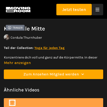
Jetzt testen
Kraftvolle Mitte
Trailer
Cordula Thurnhuber
Teil der Collection:
Yoga für jeden Tag
Konzentriere dich voll und ganz auf die Körpermitte. In dieser
Sequenz bringst du viel Kraft in dein Zentrum, deine Schultern,
Mehr anzeigen
aber vor allem in den Core. Du wirst auch die Option haben dich
dem Kopfstand anzunähern oder ihn am Ende komplett zu
Zum Ansehen Mitglied werden
üben.
Ähnliche Videos