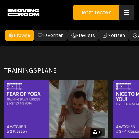
Jetzt testen
Browse
Favoriten
Playlists
Notizen
YOGA AUF DEM STUHL
TRAININGSPLÄNE
8